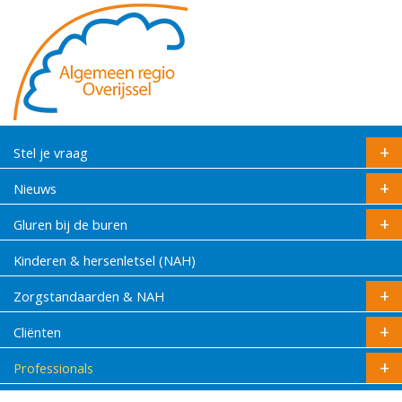
Stel je vraag
Nieuws
Gluren bij de buren
Kinderen & hersenletsel (NAH)
Zorgstandaarden & NAH
Cliënten
Professionals