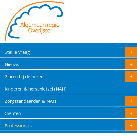
Stel je vraag
Nieuws
Gluren bij de buren
Kinderen & hersenletsel (NAH)
Zorgstandaarden & NAH
Cliënten
Professionals