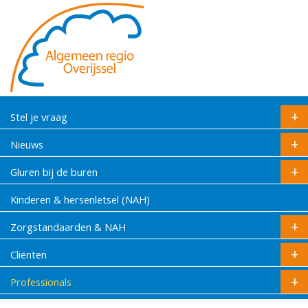
Stel je vraag
Nieuws
Gluren bij de buren
Kinderen & hersenletsel (NAH)
Zorgstandaarden & NAH
Cliënten
Professionals