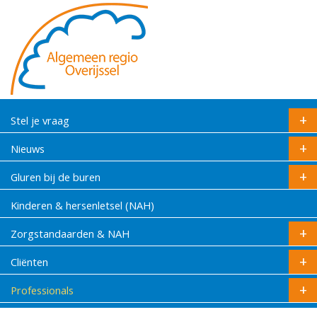
Stel je vraag
Nieuws
Gluren bij de buren
Kinderen & hersenletsel (NAH)
Zorgstandaarden & NAH
Cliënten
Professionals