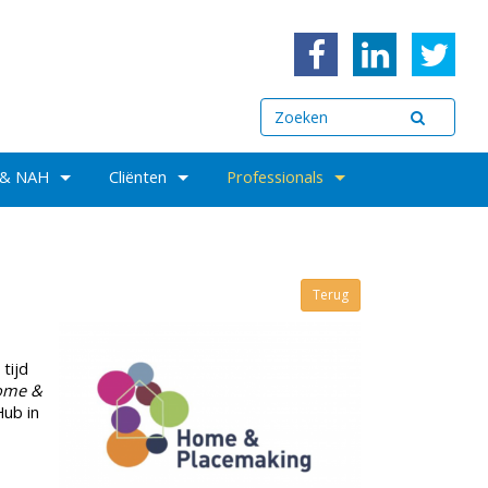
 & NAH
Cliënten
Professionals
Terug
tijd
ome &
Hub in