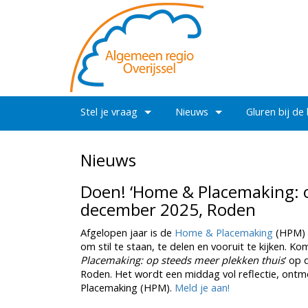
Stel je vraag
Nieuws
Gluren bij de
Nieuws
Doen! ‘Home & Placemaking: o
december 2025, Roden
Afgelopen jaar is de
Home & Placemaking
(HPM) t
om stil te staan, te delen en vooruit te kijken. K
Placemaking: op steeds meer plekken thuis
’ op
Roden. Het wordt een middag vol reflectie, ont
Placemaking (HPM).
Meld je aan!