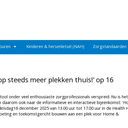
 buren
Kinderen & hersenletsel (NAH)
Zorgstandaarden
p steeds meer plekken thuis!’ op 16
ool onder veel enthousiaste zorgprofessionals verspreid. Nu is het 
om daarom ook naar de informatieve en interactieve bijeenkomst: ‘
H
 dinsdag16 december 2025 van 13.00 uur tot 17.00 uur in de Health 
moeting en toekomstgericht bouwen aan een plek voor Home &